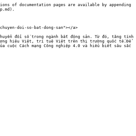
ions of documentation pages are available by appending 
p.md).

chuyen-doi-so-bat-dong-san"></a>

huyển đổi số trong ngành bất động sản. Từ đó, tăng tính 
ơng hiệu Việt, trí tuệ Việt trên thị trường quốc tế.Để 
ủa cuộc Cách mạng Công nghiệp 4.0 và hiểu biết sâu sắc 