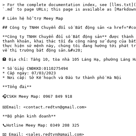
> For the complete documentation index, see [llms.txt](
`.md` to page URLs; this page is available as [Markdown
# Liên hệ hỗ trợ Meey Map

## ​Công ty TNHH Chuyển đổi số Bất động sản <a href="#c
**Công ty TNHH Chuyển đổi số Bất động sản** được thành 
thanh khoản, khai thác tối đa công năng sử dụng của bất
thực hiện sứ mệnh này, chúng tôi đang hướng tới phát tr
về thị trường bất động sản.&#x20;

🏦 Địa chỉ: Tầng 10, tòa nhà 105 Láng Hạ, phường Láng H
* Số Giấy CNĐKKD:0110275494

* Cấp ngày: 07/03/2023

* Nơi cấp: Sở Kế hoạch và Đầu tư thành phố Hà Nội

**Tổng đài**

🎧CSKH Meey Map: 0967 849 918

​📧Email: <contact.redtvn@gmail.com>​

**Bộ phận kinh doanh**

📞Hotline Meey Map: 0349 208 325​

​📧 Email: <sales.redtvn@gmail.com>
