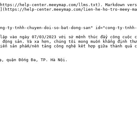
https://help-center.meeymap.com/llms.txt). Markdown vers
](https://help-center.meeymap.com/lien-he-ho-tro-meey-ma
ong-ty-tnhh-chuyen-doi-so-bat-dong-san" id="cong-ty-tnhh-
lập vào ngày 07/03/2023 với sứ mệnh thúc đẩy công cuộc c
 động sản. Và xa hơn, chúng tôi mong muốn khẳng định thư
iển sản phẩm/nền tảng công nghệ kết hợp giữa thành quả c
ạ, quận Đống Đa, TP. Hà Nội.
